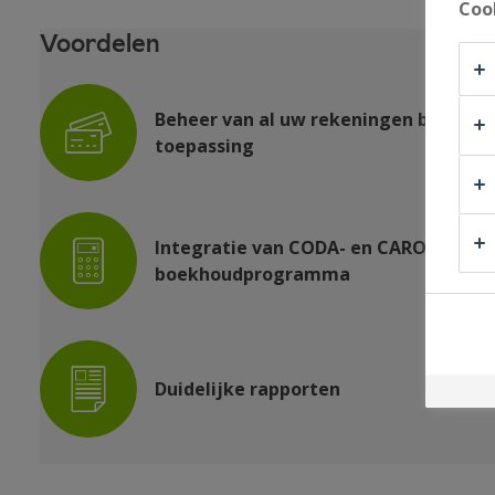
Coo
Voordelen
Beheer van al uw rekeningen bij versc
toepassing
Integratie van CODA- en CARO-besta
boekhoudprogramma
Duidelijke rapporten