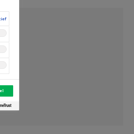
tief
el