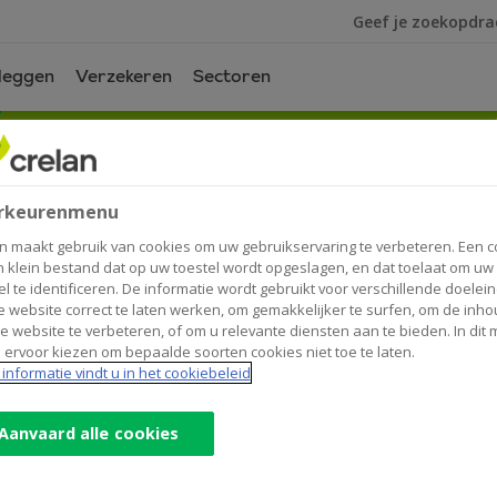
Ik ben op zoek na
leggen
Verzekeren
Sectoren
rkeurenmenu
n maakt gebruik van cookies om uw gebruikservaring te verbeteren. Een c
n klein bestand dat op uw toestel wordt opgeslagen, en dat toelaat om uw
el te identificeren. De informatie wordt gebruikt voor verschillende doelei
 website correct te laten werken, om gemakkelijker te surfen, om de inho
nking platform voor onder
e website te verbeteren, of om u relevante diensten aan te bieden. In dit
 ervoor kiezen om bepaalde soorten cookies niet toe te laten.
informatie vindt u in het cookiebeleid
ntal Belgische banken voor internetbankieren en e-commerce.
Aanvaard alle cookies