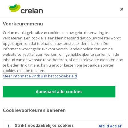
Skip
to
Zoeken
Me
Aanmelden
main
Home
Ondernemers blog
8 tips om voldoende liquiditeit te behouden in uw
Cashflowbeheer
Voorkeurenmenu
content
vennootschap
Crelan maakt gebruik van cookies om uw gebruikservaring te
8 tips om voldoende liquiditeit te
verbeteren. Een cookie is een klein bestand dat op uw toestel wordt
opgeslagen, en dat toelaat om uw toestel te identificeren. De
behouden in uw vennootschap
informatie wordt gebruikt voor verschillende doeleinden: om de
website correct te laten werken, om gemakkelijker te surfen, om de
inhoud van de website te verbeteren, of om u relevante diensten aan
te bieden. In dit menu kan u ervoor kiezen om bepaalde soorten
22 januari 2025
3 minuten leestijd
cookies niet toe te laten.
Meer informatie vindt u in het cookiebeleid
Voldoende liquide middelen zijn essentieel
voor de stabiliteit en groei van uw
Aanvaard alle cookies
onderneming. Het betekent dat uw
onderneming in staat is om op korte termijn
Cookievoorkeuren beheren
haar betalingsverplichtingen te voldoen. U
kunt zonder in financiële ademnood te
Strikt noodzakelijke cookies
Altijd actief