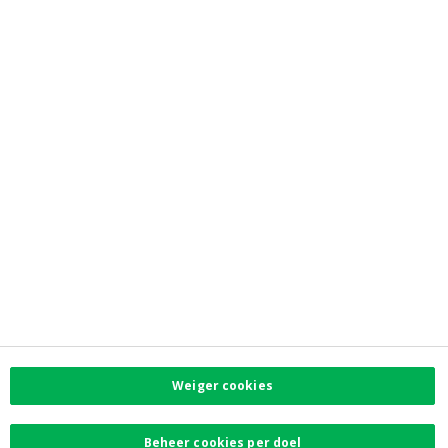
Reglementaire info
Klachten
Privacy
Toegankelijkheid
PSD2
Contacteer ons
Vind uw dichtstbijzijnde kantoor
Contact
Facebook
Instagram
LinkedIn
Twitter
Weiger cookies
Card Stop 078 170
170
Beheer cookies per doel