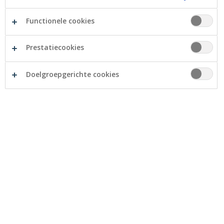
1. Flexibel binnen de huurtermijn
Functionele cookies
De toekomst van uw onderneming is steeds
Prestatiecookies
onvoorspelbaar. De zaken kunnen tegen alle
verwachtingen zeer goed gaan of ze kunnen
Doelgroepgerichte cookies
onverwacht wat minder gaan Misschien zult u een
periode moeten overbruggen, misschien wilt u
verschillende locaties uitproberen. En wilt u graag met
zo weinig mogelijk risico starten. Gaat u een
bedrijfspand huren, dan hangt u in principe alleen vast
aan uw huurtermijn.
2. Geen onverwachte kosten
Het grote voordeel van huren: u hoeft geen extra
budget te voorzien voor onvoorziene kosten.
Onvoorziene kosten die je moet maken als er
bijvoorbeeld een boiler moet worden vervangen, er