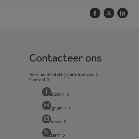
Facebook
Twitter
Linke
Contacteer ons
Vind uw dichtstbijzijnde kantoor
Contact
Facebook
Instagram
LinkedIn
Twitter