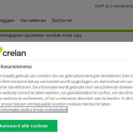
Ik ben op zoek na
leggen
Verzekeren
Sectoren
mingsplan opstellen: ontdek onze tips
llen: ontdek onze tips
rkeurenmenu
n maakt gebruik van cookies om uw gebruikservaring te verbeteren. Een c
n klein bestand dat op uw toestel wordt opgeslagen, en dat toelaat om uw
el te identificeren. De informatie wordt gebruikt voor verschillende doelei
 website correct te laten werken, om gemakkelijker te surfen, om de inho
e website te verbeteren, of om u relevante diensten aan te bieden. In dit
 ervoor kiezen om bepaalde soorten cookies niet toe te laten.
ige is spannend, getuigt van ambitie, doorzetti
informatie vindt u in het cookiebeleid
jk is dat niet altijd. Er zijn heel wat zaken waar
 startpunt is een goed uitgewerkt ondernemingsp
Aanvaard alle cookies
emaal instaan? En hoe begint u eraan?