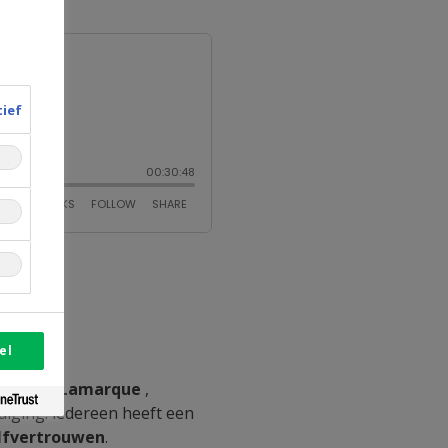
tief
el
n
Carole Lamarque
,
iging: iedereen heeft een
lfvertrouwen
.