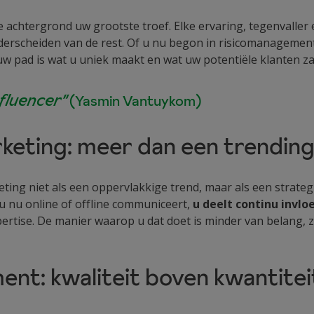
 achtergrond uw grootste troef. Elke ervaring, tegenvaller 
rscheiden van de rest. Of u nu begon in risicomanagement 
w pad is wat u uniek maakt en wat uw potentiële klanten z
nfluencer"
(Yasmin Vantuykom)
rketing: meer dan een trendin
ting niet als een oppervlakkige trend, maar als een strategi
f u nu online of offline communiceert,
u deelt continu invlo
ertise. De manier waarop u dat doet is minder van belang, 
t: kwaliteit boven kwantitei