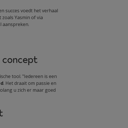
en succes voedt het verhaal
zoals Yasmin of via
al aanspreken.
g concept
sche tool. "Iedereen is een
ed
. Het draait om passie en
zolang u zich er maar goed
t