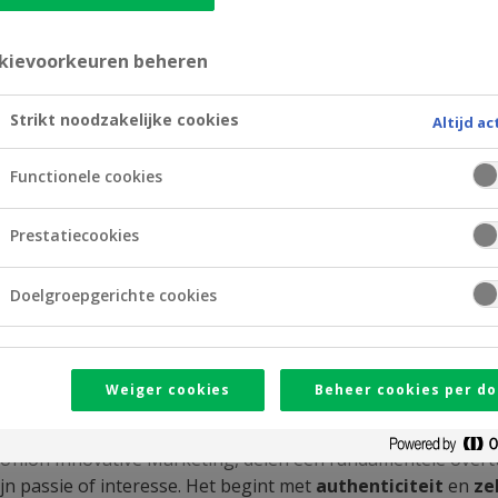
kievoorkeuren beheren
Strikt noodzakelijke cookies
Altijd ac
Functionele cookies
Prestatiecookies
Doelgroepgerichte cookies
ing: uw verhaal centraal
Weiger cookies
Beheer cookies per do
htster van Efluenz en Ywork en auteur van 'Workaholics', e
Union Innovative Marketing, delen een fundamentele overtu
ijn passie of interesse. Het begint met
authenticiteit
en
ze