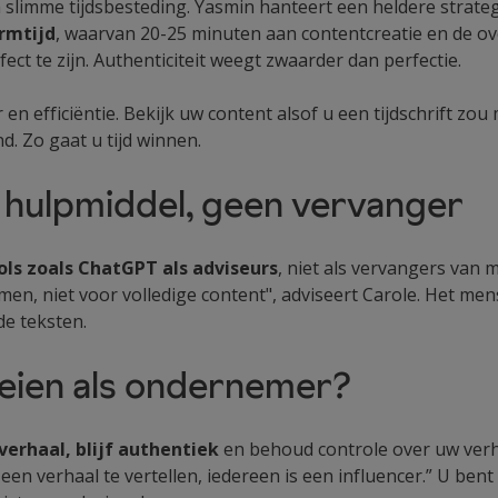
 slimme tijdsbesteding. Yasmin hanteert een heldere strategi
rmtijd
, waarvan 20-25 minuten aan contentcreatie en de over
ect te zijn. Authenticiteit weegt zwaarder dan perfectie.
r en efficiëntie. Bekijk uw content alsof u een tijdschrift zo
d. Zo gaat u tijd winnen.
: hulpmiddel, geen vervanger
ols zoals ChatGPT als adviseurs
, niet als vervangers van me
en, niet voor volledige content", adviseert Carole. Het mensel
de teksten.
oeien als ondernemer?
verhaal, blijf authentiek
en behoud controle over uw verha
een verhaal te vertellen, iedereen is een influencer.” U bent 