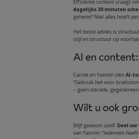
Efficiënte content vraagt om
dagelijks 30 minuten sche
geheim? Niet alles hoeft perf
Het beste advies is structuu
stijl en structuur op voorhan
AI en content
Carole en Yasmin zien
AI-to
"Gebruik het voor brainstorm
– geen steriele, gegenereer
Wilt u ook gr
Blijf gewoon uzelf.
Deel uw 
van Yasmin: "Iedereen heeft 