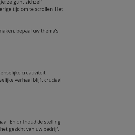
e: ze gunt zichzelf
ige tijd om te scrollen. Het
u maken, bepaal uw thema’s,
nselijke creativiteit.
ijke verhaal blijft cruciaal
al. En onthoud de stelling
het gezicht van uw bedrijf.