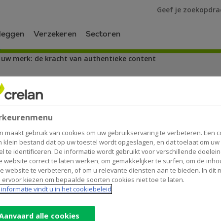
Ik ben op zoek na
leggen
Verzekeren
Sectoren
 uw merk: de kracht van authentieke content
acht van authentieke content
rkeurenmenu
n maakt gebruik van cookies om uw gebruikservaring te verbeteren. Een c
n klein bestand dat op uw toestel wordt opgeslagen, en dat toelaat om uw
el te identificeren. De informatie wordt gebruikt voor verschillende doelei
 website correct te laten werken, om gemakkelijker te surfen, om de inho
e website te verbeteren, of om u relevante diensten aan te bieden. In dit
u constant overladen met adviezen over conten
 ervoor kiezen om bepaalde soorten cookies niet toe te laten.
cesvolle content veel eenvoudiger is dan u den
informatie vindt u in het cookiebeleid
n
Carole Lamarque
, onthullen in onze podcast
Aanvaard alle cookies
 over authentiek ondernemen en merkopbouw.