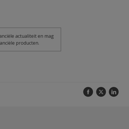
anciële actualiteit en mag
anciële producten.
Facebook
Twitter
Linke