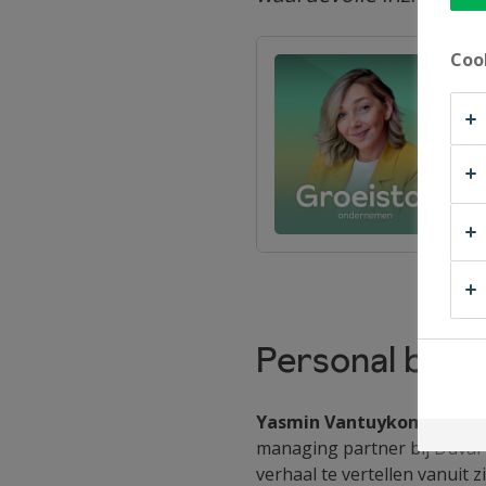
Coo
Personal brand
Yasmin Vantuykom
, opric
managing partner bij Duval 
verhaal te vertellen vanuit z