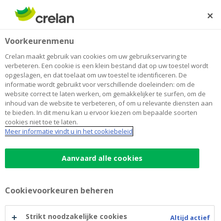
Skip
to
Zoeken
Me
Aanmelden
main
Home
Ondernemers blog
Wie beheert uw zaken wanneer u daar zelf niet meer toe
Wetgeving & fiscaliteit
Voorkeurenmenu
content
in staat bent?
Crelan maakt gebruik van cookies om uw gebruikservaring te
Wie beheert uw zaken wanneer u
verbeteren. Een cookie is een klein bestand dat op uw toestel wordt
opgeslagen, en dat toelaat om uw toestel te identificeren. De
daar zelf niet meer toe in staat bent?
informatie wordt gebruikt voor verschillende doeleinden: om de
website correct te laten werken, om gemakkelijker te surfen, om de
inhoud van de website te verbeteren, of om u relevante diensten aan
te bieden. In dit menu kan u ervoor kiezen om bepaalde soorten
09 augustus 2023
3 minuten leestijd
cookies niet toe te laten.
Meer informatie vindt u in het cookiebeleid
Stel: u krijgt een ongeval waardoor u aan uw
ziekenhuisbed gekluisterd wordt of – erger
Aanvaard alle cookies
nog –tijdelijk of permanent in een coma
belandt. Of u wordt zo ernstig ziek dat u zelf
Cookievoorkeuren beheren
niet meer in staat bent om beslissingen te
nemen over wat er met u en met uw
Strikt noodzakelijke cookies
Altijd actief