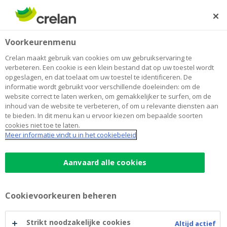
Skip
to
Zoeken
Me
Aanmelden
main
Home
Voorafbetalingen
Lenen
Voorkeurenmenu
content
Voorafbetalingen
Crelan maakt gebruik van cookies om uw gebruikservaring te
verbeteren. Een cookie is een klein bestand dat op uw toestel wordt
opgeslagen, en dat toelaat om uw toestel te identificeren. De
informatie wordt gebruikt voor verschillende doeleinden: om de
website correct te laten werken, om gemakkelijker te surfen, om de
inhoud van de website te verbeteren, of om u relevante diensten aan
te bieden. In dit menu kan u ervoor kiezen om bepaalde soorten
cookies niet toe te laten.
Meer informatie vindt u in het cookiebeleid
Aanvaard alle cookies
Voorafbetaling belastingen
Cookievoorkeuren beheren
Door uw belastingen vooraf te betalen vermijdt u de
Strikt noodzakelijke cookies
belastingverhoging die op u afkomt als u niet tijdig
Altijd actief