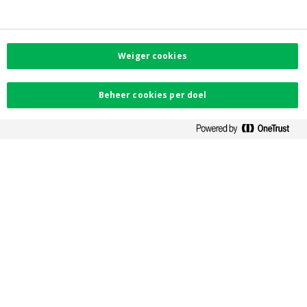
Privacy
Toegankelijkheid
PSD2
Weiger cookies
Contacteer ons
Beheer cookies per doel
Vind uw dichtstbijzijnde kantoor
Contact
Facebook
Instagram
LinkedIn
Twitter
Card Stop 078 170
170