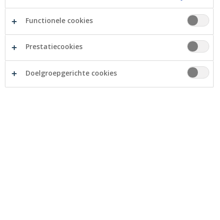
betaalt. Ontdek onze kredietformules die u hierbij
kunnen helpen.
Functionele cookies
Prestatiecookies
Doelgroepgerichte cookies