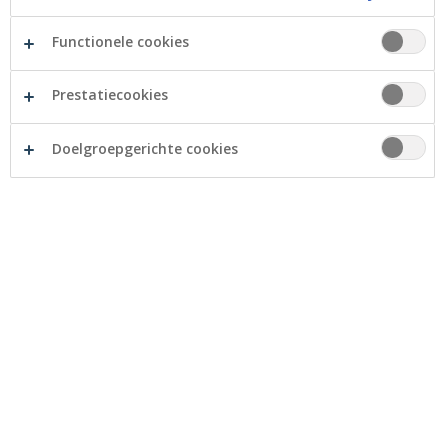
Functionele cookies
Prestatiecookies
Doelgroepgerichte cookies
Ja, dat kan zeker. Via maandelijkse stortingen kunt u
uw instap namelijk spreiden in de tijd, zodat het om
kleinere bedragen gaat. Of u nu veel of weinig geld
belegt, spreiden is altijd de beste beleggingsstrategie.
En wel hierom:
1. U stapt in tegen gemiddelde koersen
U doet er goed aan uw instap te spreiden over een
langere periode. Beleg maandelijks of ieder kwartaal
een gedeelte van uw beleggingsgeld. U stapt zo in