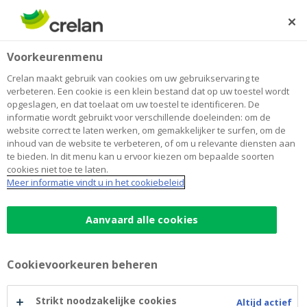
Skip
to
Zoeken
Me
Aanmelden
main
Home
Sparen en beleggen
Maandelijks beleggen met 25 euro... kan dat?
Beleggen
Voorkeurenmenu
content
Maandelijks beleggen met 25 euro...
Crelan maakt gebruik van cookies om uw gebruikservaring te
verbeteren. Een cookie is een klein bestand dat op uw toestel wordt
kan dat?
opgeslagen, en dat toelaat om uw toestel te identificeren. De
informatie wordt gebruikt voor verschillende doeleinden: om de
website correct te laten werken, om gemakkelijker te surfen, om de
inhoud van de website te verbeteren, of om u relevante diensten aan
De kracht van gespreid
te bieden. In dit menu kan u ervoor kiezen om bepaalde soorten
cookies niet toe te laten.
beleggen
Meer informatie vindt u in het cookiebeleid
Aanvaard alle cookies
Cookievoorkeuren beheren
Strikt noodzakelijke cookies
Altijd actief