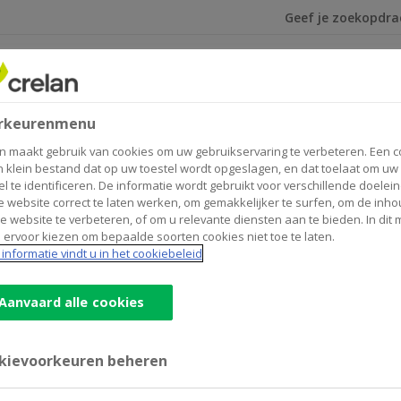
Ik ben op zoek na
leggen
Verzekeren
Sectoren
Home
Verzekeren
Gebouw en bedrijf
rkeurenmenu
Gebouw en bedrijf
n maakt gebruik van cookies om uw gebruikservaring te verbeteren. Een c
n klein bestand dat op uw toestel wordt opgeslagen, en dat toelaat om uw
el te identificeren. De informatie wordt gebruikt voor verschillende doelei
 website correct te laten werken, om gemakkelijker te surfen, om de inho
e website te verbeteren, of om u relevante diensten aan te bieden. In dit
 ervoor kiezen om bepaalde soorten cookies niet toe te laten.
informatie vindt u in het cookiebeleid
Aanvaard alle cookies
sten
kievoorkeuren beheren
 Verzeker uw gebouwen, de