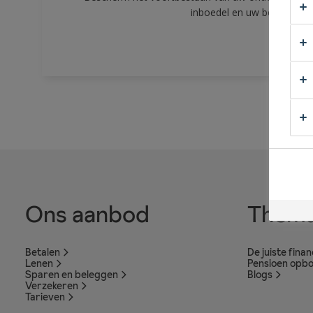
inboedel en uw bedrijfssch
Ons aanbod
Thema
Betalen
De juiste fina
Lenen
Pensioen opb
Sparen en beleggen
Blogs
Verzekeren
Tarieven