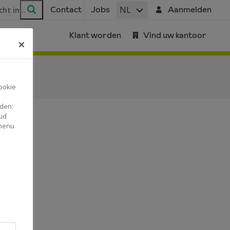
ar
NL
Contact
Jobs
Aanmelden
Zoeken
Klant worden
Vind uw kantoor
ookie
nden:
ud
 menu