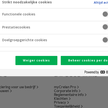
Strikt noodzakelijke cookies
Altijd ac
ade.
Functionele cookies
Prestatiecookies
Doelgroepgerichte cookies
Weiger cookies
Beheer cookies per do
's
Directe links
nciering voor uw bedrijf
myCrelan Pro
ouwen
Corporate info
Reglementaire info
Klachten
Privacy
Toegankelijkheid