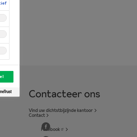
tief
el
Contacteer ons
Vind uw dichtstbijzijnde kantoor
Contact
Facebook