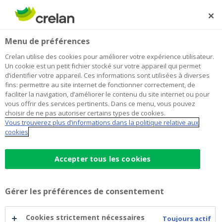
Skip
to
Rechercher
Me
Se
main
connecter
Home
Crelan et ILVO : pour une transition durable du secteur
Entrepreneuriat
Menu de préférences
content
agricole et horticole
Crelan utilise des cookies pour améliorer votre expérience utilisateur.
Crelan et ILVO : pour une transition
Un cookie est un petit fichier stocké sur votre appareil qui permet
d’identifier votre appareil. Ces informations sont utilisées à diverses
durable du secteur agricole et
fins: permettre au site internet de fonctionner correctement, de
faciliter la navigation, d’améliorer le contenu du site internet ou pour
horticole
vous offrir des services pertinents. Dans ce menu, vous pouvez
choisir de ne pas autoriser certains types de cookies.
Vous trouverez plus d’informations dans la politique relative aux
cookies
24 juin 2024
3 minutes de temps de lecture
Accepter tous les cookies
« En tant que banque coopérative, nous
voulons jouer un rôle actif dans la
transition
durable
du secteur », explique Joris
Gérer les préférences de consentement
Cnockaert de Crelan à l’occasion de la
Cookies strictement nécessaires
collaboration entre notre banque et
Toujours actif