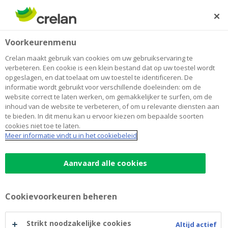
Skip
to
Zoeken
Me
Aanmelden
main
Home
Ondernemers blog
Crelan en ILVO: samen voor een duurzame transitie in de
Ondernemerschap
Voorkeurenmenu
content
land- en tuinbouwsector
Crelan maakt gebruik van cookies om uw gebruikservaring te
Crelan en ILVO: samen voor een
verbeteren. Een cookie is een klein bestand dat op uw toestel wordt
opgeslagen, en dat toelaat om uw toestel te identificeren. De
duurzame transitie in de land- en
informatie wordt gebruikt voor verschillende doeleinden: om de
website correct te laten werken, om gemakkelijker te surfen, om de
tuinbouwsector
inhoud van de website te verbeteren, of om u relevante diensten aan
te bieden. In dit menu kan u ervoor kiezen om bepaalde soorten
cookies niet toe te laten.
Meer informatie vindt u in het cookiebeleid
24 juni 2024
2 minuten leestijd
Aanvaard alle cookies
"Als coöperatieve bank willen we een actieve
rol opnemen in de
duurzame transitie
van
de sector". Dat zegt Joris Cnockaert van
Cookievoorkeuren beheren
Crelan naar aanleiding van de samenwerking
Strikt noodzakelijke cookies
tussen onze bank en het Instituut voor
Altijd actief