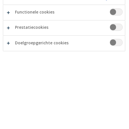
Functionele cookies
Prestatiecookies
Doelgroepgerichte cookies
Hoe vind ik een landbouw-/
tuinbouwbedrijf om over te
nemen?