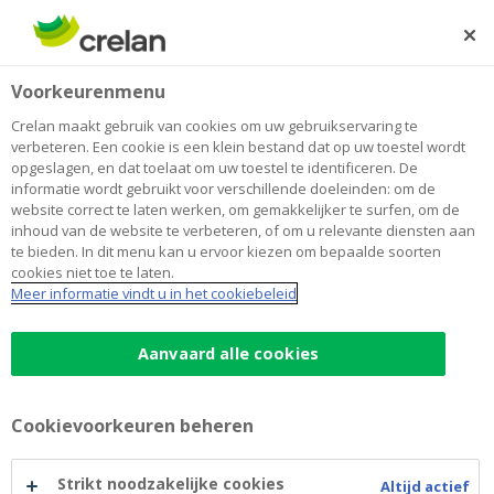
Skip
to
Zoeken
Me
Aanmelden
main
Home
Agri kenniscentrum
Voorkeurenmenu
content
Agri kenniscentrum
Crelan maakt gebruik van cookies om uw gebruikservaring te
verbeteren. Een cookie is een klein bestand dat op uw toestel wordt
opgeslagen, en dat toelaat om uw toestel te identificeren. De
informatie wordt gebruikt voor verschillende doeleinden: om de
website correct te laten werken, om gemakkelijker te surfen, om de
inhoud van de website te verbeteren, of om u relevante diensten aan
te bieden. In dit menu kan u ervoor kiezen om bepaalde soorten
cookies niet toe te laten.
Meer informatie vindt u in het cookiebeleid
Aanvaard alle cookies
U heeft besloten om land- of
Cookievoorkeuren beheren
tuinbouwer te worden
Strikt noodzakelijke cookies
Altijd actief