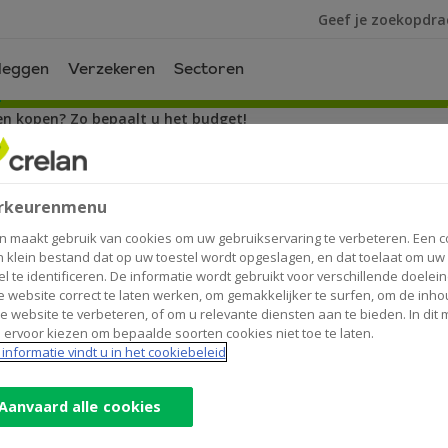
Ik ben op zoek na
leggen
Verzekeren
Sectoren
n kopen? Zo bepaalt u het budget!
? Zo bepaalt u het budget!
rkeurenmenu
n maakt gebruik van cookies om uw gebruikservaring te verbeteren. Een c
n klein bestand dat op uw toestel wordt opgeslagen, en dat toelaat om uw
el te identificeren. De informatie wordt gebruikt voor verschillende doelei
 website correct te laten werken, om gemakkelijker te surfen, om de inho
e website te verbeteren, of om u relevante diensten aan te bieden. In dit
 ervoor kiezen om bepaalde soorten cookies niet toe te laten.
informatie vindt u in het cookiebeleid
e aan vervanging? Hebt u een grotere of een tw
raaien? Of wilt u uw werknemers een salariswag
Aanvaard alle cookies
w bedrijfsvoertuig bepaalt u best uw budget op 
 in deze blog hoeveel u kunt besteden aan een n