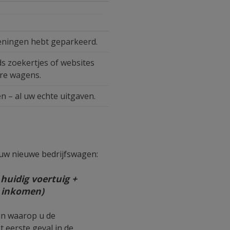
keningen hebt geparkeerd.
s zoekertjes of websites
are wagens.
n – al uw echte uitgaven.
uw nieuwe bedrijfswagen:
huidig voertuig +
r inkomen)
 in waarop u de
t eerste geval in de