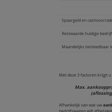
Spaargeld en cashvoorrad
Restwaarde huidige bedri
Maandelijks besteedbaar i
Met deze 3 factoren krijgt 
Max. aankoopprij
(aflossin
Afhankelijk van wat uw
aan
bedrijfswagen wilt afbetalen.