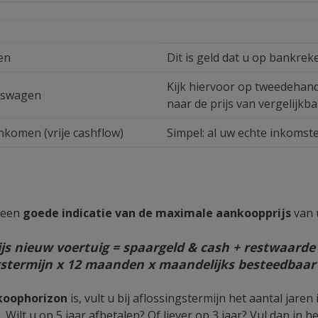
en
Dit is geld dat u op bankre
Kijk hiervoor op tweedehand
jfswagen
naar de prijs van vergelijkb
nkomen (vrije cashflow)
Simpel: al uw echte inkomste
u een
goede indicatie van de maximale aankoopprijs
van 
s nieuw voertuig = spaargeld & cash + restwaarde 
gstermijn x 12 maanden x maandelijks besteedbaa
koophorizon
is, vult u bij aflossingstermijn het aantal jaren
 Wilt u op 5 jaar afbetalen? Of liever op 3 jaar? Vul dan in he