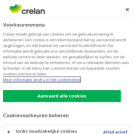
Skip
to
Zoeken
Me
Aanmelden
main
Home
Common Reporting Standard
Voorkeurenmenu
content
Common Reporting Standard
Crelan maakt gebruik van cookies om uw gebruikservaring te
verbeteren. Een cookie is een klein bestand dat op uw toestel wordt
opgeslagen, en dat toelaat om uw toestel te identificeren. De
informatie wordt gebruikt voor verschillende doeleinden: om de
Déclaration propre
(pdf)
website correct te laten werken, om gemakkelijker te surfen, om de
inhoud van de website te verbeteren, of om u relevante diensten aan
te bieden. In dit menu kan u ervoor kiezen om bepaalde soorten
Selbstzertifizierung
(pdf)
cookies niet toe te laten.
Meer informatie vindt u in het cookiebeleid
Eigen Verklaring
(pdf)
Aanvaard alle cookies
Self-Certification
(pdf)
Cookievoorkeuren beheren
Strikt noodzakelijke cookies
Altijd actief
Facebook
Twitter
Li