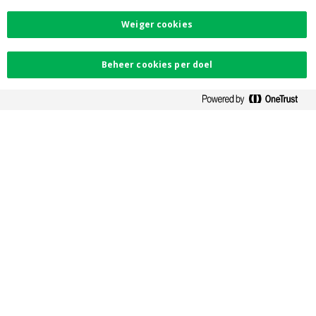
Toegankelijkheid
PSD2
Weiger cookies
Contacteer ons
Beheer cookies per doel
Vind uw dichtstbijzijnde kantoor
Contact
Facebook
Instagram
LinkedIn
Twitter
Card Stop 078 170
170