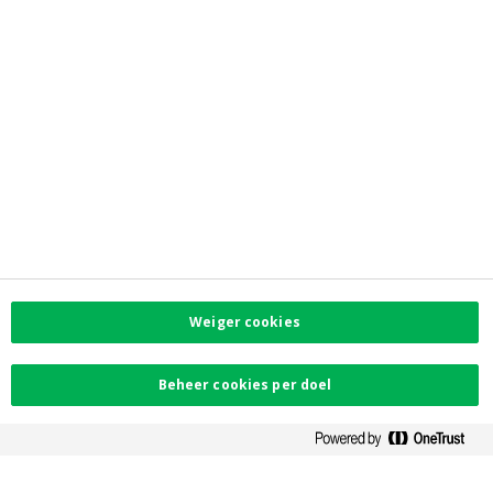
Directe links
myCrelan Pro
Corporate info
Reglementaire info
Klachten
Privacy
Toegankelijkheid
PSD2
Contacteer ons
Vind uw dichtstbijzijnde kantoor
Contact
Weiger cookies
Facebook
Beheer cookies per doel
Instagram
LinkedIn