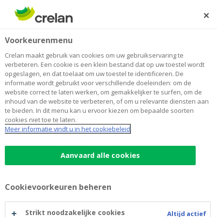
Skip
to
Zoeken
Me
Aanmelden
main
Home
FATCA
Voorkeurenmenu
content
FATCA
Crelan maakt gebruik van cookies om uw gebruikservaring te
verbeteren. Een cookie is een klein bestand dat op uw toestel wordt
opgeslagen, en dat toelaat om uw toestel te identificeren. De
informatie wordt gebruikt voor verschillende doeleinden: om de
Foreign Account Tax
website correct te laten werken, om gemakkelijker te surfen, om de
inhoud van de website te verbeteren, of om u relevante diensten aan
Compliance Act
te bieden. In dit menu kan u ervoor kiezen om bepaalde soorten
cookies niet toe te laten.
Meer informatie vindt u in het cookiebeleid
Instructions For the Requester of Form W-9
(pdf)
Aanvaard alle cookies
Instructions For the Requester of Form W-8-BEN
(pdf)
Cookievoorkeuren beheren
Instructions For the Requester of Form W-8-BEN-E
Strikt noodzakelijke cookies
Altijd actief