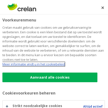
Skip
to
Zoeken
Me
Aanmelden
main
Home
Juridische Info/Disclaimer
Voorkeurenmenu
content
Juridische Info/Disclaimer
Crelan maakt gebruik van cookies om uw gebruikservaring te
verbeteren. Een cookie is een klein bestand dat op uw toestel wordt
opgeslagen, en dat toelaat om uw toestel te identificeren. De
informatie wordt gebruikt voor verschillende doeleinden: om de
Algemeenheden
website correct te laten werken, om gemakkelijker te surfen, om de
inhoud van de website te verbeteren, of om u relevante diensten aan
te bieden. In dit menu kan u ervoor kiezen om bepaalde soorten
Onverminderd wat hieronder bepaald wordt inzake
cookies niet toe te laten.
beleggingsinstrumenten en instellingen voor
Meer informatie vindt u in het cookiebeleid
collectieve belegging (ICB’s), dienen alle publicaties en
informatie op deze site uitsluitend ter informatie en
Aanvaard alle cookies
kunnen ze geenszins worden beschouwd als een
aanbod tot aan- of verkoop van ongeacht welke bank-
of verzekeringsdiensten- of producten, tenzij een
Cookievoorkeuren beheren
aanbod tot contractsluiting uitdrukkelijk geformuleerd
wordt.
Strikt noodzakelijke cookies
Altijd actief