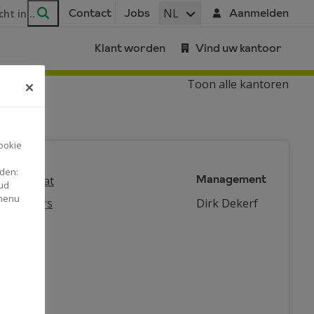
ar
NL
Contact
Jobs
Aanmelden
Zoeken
Klant worden
Vind uw kantoor
Toon alle kantoren
ookie
nden:
Management
dautomaat
ud
 menu
ernemers
Dirk Dekerf