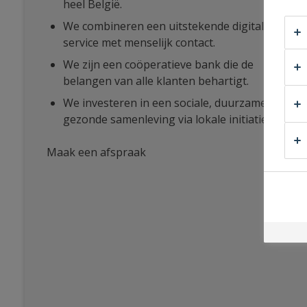
heel België.
We combineren een uitstekende digitale
service met menselijk contact.
We zijn een coöperatieve bank die de
belangen van alle klanten behartigt.
We investeren in een sociale, duurzame en
gezonde samenleving via lokale initiatieven.
Maak een afspraak
bij
Dekerf
&
Partners