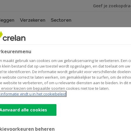
Ik ben op zoek na
leggen
Verzekeren
Sectoren
toor
van
rkeurenmenu
n maakt gebruik van cookies om uw gebruikservaring te verbeteren. Een c
n klein bestand dat op uw toestel wordt opgeslagen, en dat toelaat om uw
el te identificeren. De informatie wordt gebruikt voor verschillende doelei
Contactgegevens
Gel
 website correct te laten werken, om gemakkelijker te surfen, om de inho
e website te verbeteren, of om u relevante diensten aan te bieden. In dit
Ond
Kantoor & Geldautomaat
 ervoor kiezen om bepaalde soorten cookies niet toe te laten.
Statiestraat 82
1740
TERNAT
informatie vindt u in het cookiebeleid
Route
naar
Dekerf
+32
2/5826676
Aanvaard alle cookies
&
ternat@crelan.be
Partners
kievoorkeuren beheren