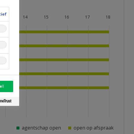
tief
13
14
15
16
17
18
el
agentschap open
open op afspraak