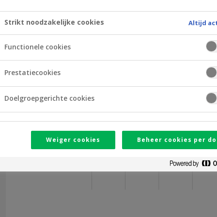
Openingsuren
Strikt noodzakelijke cookies
Altijd ac
09
10
11
12
Maandag
Functionele cookies
Dinsdag
Prestatiecookies
Woensdag
Doelgroepgerichte cookies
Donderdag
Vrijdag
Weiger cookies
Beheer cookies per do
Zaterdag