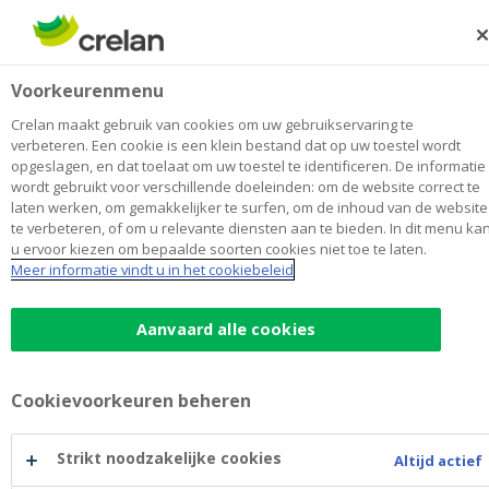
Skip
to
Zoeken
Me
Aanmelden
main
Famenne Ardenne Finance La Roche
Voorkeurenmenu
content
Maak
hier
van
mijn kantoor
van
Toon alle kantoren
Crelan maakt gebruik van cookies om uw gebruikservaring te
Famenne
verbeteren. Een cookie is een klein bestand dat op uw toestel wordt
Kantoor & Geldautomaat
Opent maandag om 09:00
opgeslagen, en dat toelaat om uw toestel te identificeren. De informatie
Ardenne
wordt gebruikt voor verschillende doeleinden: om de website correct te
Finance
laten werken, om gemakkelijker te surfen, om de inhoud van de website
La
te verbeteren, of om u relevante diensten aan te bieden. In dit menu ka
Roche
Contactgegevens
u ervoor kiezen om bepaalde soorten cookies niet toe te laten.
Meer informatie vindt u in het cookiebeleid
Kantoor & Geldautomaat
Quai de l'Ourthe 23
6980
LA ROCHE-EN-A.
Route
naar
Aanvaard alle cookies
Famenne
+32
84/411374
Ardenne
larocheenardenne@crelan.be
Finance
Cookievoorkeuren beheren
La
Geldautomaat
Roche
Strikt noodzakelijke cookies
Altijd actief
Land- & tuinbouwers