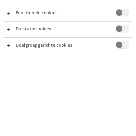
3. Waarop baseren we de verwerking van uw
persoonsgegevens?
Functionele cookies
4. Wat doen we met uw persoonsgegevens?
Prestatiecookies
5. Welke types persoonsgegevens verwerkt
Doelgroepgerichte cookies
Crelan en wat zijn de gegevensbronnen?
6. Maakt Crelan gebruik van geautomatiseerde
besluitvorming?
7. Met wie deelt Crelan uw persoonsgegevens?
8. Hoelang bewaart Crelan uw
persoonsgegevens?
9. Hoe beschermen we uw gegevens?