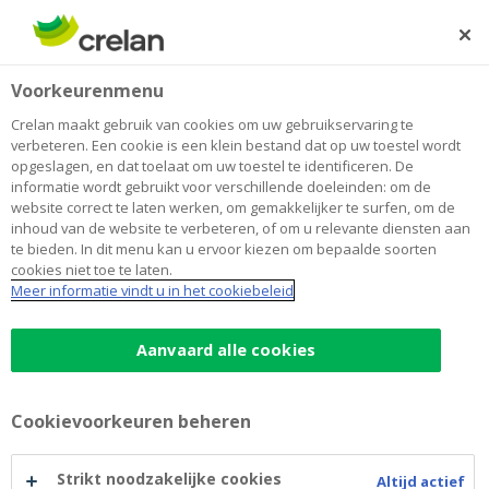
Skip
to
Zoeken
Me
Aanmelden
main
Home
Privacyverklaring voor klanten en prospecten
Voorkeurenmenu
content
Privacyverklaring voor klanten en
Crelan maakt gebruik van cookies om uw gebruikservaring te
verbeteren. Een cookie is een klein bestand dat op uw toestel wordt
prospecten
opgeslagen, en dat toelaat om uw toestel te identificeren. De
informatie wordt gebruikt voor verschillende doeleinden: om de
website correct te laten werken, om gemakkelijker te surfen, om de
inhoud van de website te verbeteren, of om u relevante diensten aan
Versie 1.0
- 7 juni 2024
te bieden. In dit menu kan u ervoor kiezen om bepaalde soorten
cookies niet toe te laten.
Meer informatie vindt u in het cookiebeleid
Aanvaard alle cookies
1. Wie zijn we?
Cookievoorkeuren beheren
2. Waarom deze verklaring?
Strikt noodzakelijke cookies
Altijd actief