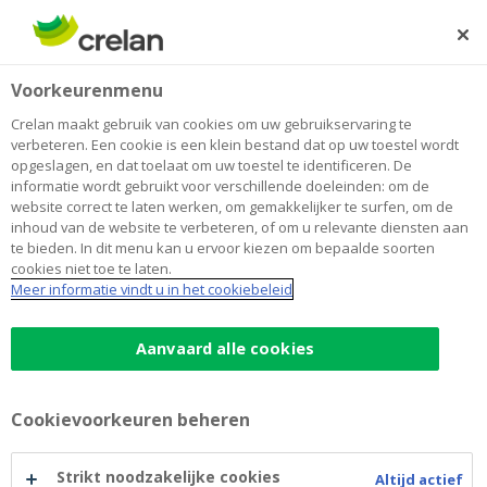
Skip
to
Zoeken
Me
Aanmelden
main
Home
Productzoeker
Sparen en beleggen
Voorkeurenmenu
content
Productzoeker
Crelan maakt gebruik van cookies om uw gebruikservaring te
verbeteren. Een cookie is een klein bestand dat op uw toestel wordt
opgeslagen, en dat toelaat om uw toestel te identificeren. De
informatie wordt gebruikt voor verschillende doeleinden: om de
website correct te laten werken, om gemakkelijker te surfen, om de
inhoud van de website te verbeteren, of om u relevante diensten aan
te bieden. In dit menu kan u ervoor kiezen om bepaalde soorten
cookies niet toe te laten.
Meer informatie vindt u in het cookiebeleid
Productzoeker
Aanvaard alle cookies
Cookievoorkeuren beheren
Strikt noodzakelijke cookies
Altijd actief