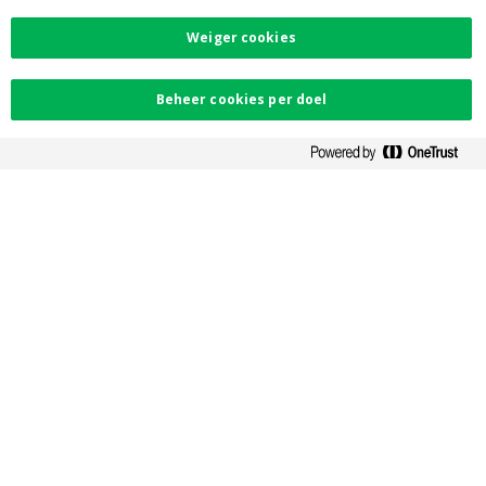
Toegankelijkheid
PSD2
Weiger cookies
Contacteer ons
Beheer cookies per doel
Vind uw dichtstbijzijnde kantoor
Contact
Facebook
Instagram
LinkedIn
Twitter
Card Stop 078 170
170