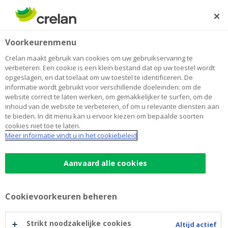
Skip
to
Zoeken
Me
Aanmelden
main
Home
Sparen en beleggen
Productzoeker
Beleggen
Voorkeurenmenu
content
Productzoeker
Crelan maakt gebruik van cookies om uw gebruikservaring te
verbeteren. Een cookie is een klein bestand dat op uw toestel wordt
opgeslagen, en dat toelaat om uw toestel te identificeren. De
informatie wordt gebruikt voor verschillende doeleinden: om de
Free
website correct te laten werken, om gemakkelijker te surfen, om de
HTML
inhoud van de website te verbeteren, of om u relevante diensten aan
te bieden. In dit menu kan u ervoor kiezen om bepaalde soorten
cookies niet toe te laten.
Meer informatie vindt u in het cookiebeleid
Aanvaard alle cookies
Cookievoorkeuren beheren
Strikt noodzakelijke cookies
Altijd actief