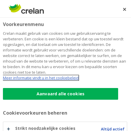
Skip
to
Zoeken
Me
Aanmelden
main
Home
Ondernemers blog
Klaar om te investeren in vastgoed? De checklist.
Ondernemerschap
Voorkeurenmenu
content
Crelan maakt gebruik van cookies om uw gebruikservaring te
Klaar om te investeren in vastgoed?
verbeteren. Een cookie is een klein bestand dat op uw toestel wordt
opgeslagen, en dat toelaat om uw toestel te identificeren. De
De checklist.
informatie wordt gebruikt voor verschillende doeleinden: om de
website correct te laten werken, om gemakkelijker te surfen, om de
inhoud van de website te verbeteren, of om u relevante diensten aan
te bieden. In dit menu kan u ervoor kiezen om bepaalde soorten
31 januari 2024
2 minuten leestijd
cookies niet toe te laten.
Meer informatie vindt u in het cookiebeleid
U startte uw eigen zaak al een tijdje geleden.
U bent goed bezig. En u vraagt zich af of u
Aanvaard alle cookies
klaar bent voor de volgende stap. Antwoordt
u op 1 van de volgende 5 vragen met een ‘ja’?
Cookievoorkeuren beheren
Dan is het moment voor
investeringskrediet
aangebroken, een
Strikt noodzakelijke cookies
Altijd actief