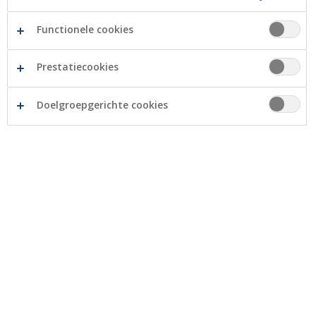
professioneel krediet of lening speciaal voor
zelfstandigen en vrije beroepen.
Functionele cookies
1. Barst uw zaak uit zijn voegen?
Prestatiecookies
Doelgroepgerichte cookies
Het is tijd voor een lening of professioneel krediet als
… u een grotere stockruimte nodig hebt om aan de
vraag van uw klanten te voldoen. Want een goed
georganiseerde stockruimte, is de basis voor efficiënt
werken. Hoe sneller uw product gevonden, hoe sneller
uw levering bij uw klant, hoe gelukkiger uw klant. En
gelukkige klanten, komen graag terug en zorgen op
hun beurt voor gratis reclame voor uw eigen zaak.
2. U wilt uw klantenbestand
uitbreiden?