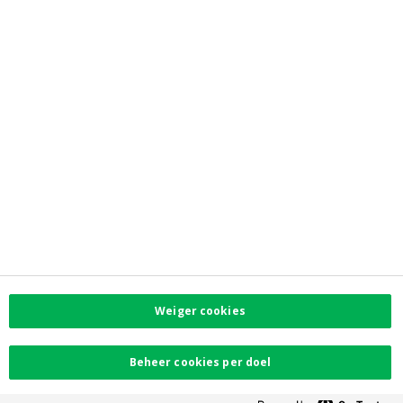
Toegankelijkheid
PSD2
Contacteer ons
Vind uw dichtstbijzijnde kantoor
Contact
Facebook
Instagram
LinkedIn
Twitter
Weiger cookies
Card Stop 078 170
170
Beheer cookies per doel