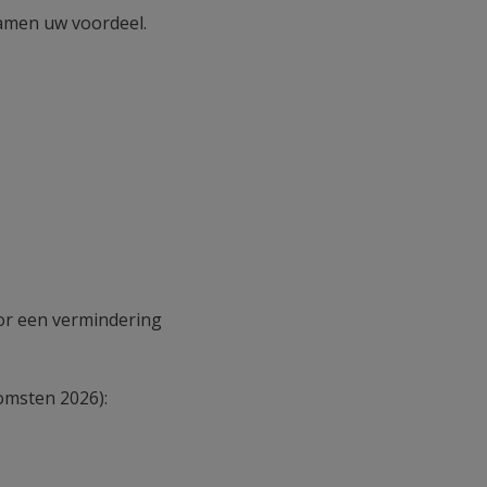
samen uw voordeel.
?
or een vermindering
omsten 2026):