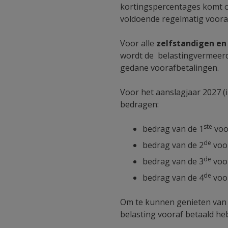
kortingspercentages komt o
voldoende regelmatig vooraf
Voor alle
zelfstandigen en
wordt de belastingvermeer
gedane voorafbetalingen.
Voor het aanslagjaar 2027 (
bedragen:
ste
bedrag van de 1
voo
de
bedrag van de 2
voor
de
bedrag van de 3
voor
de
bedrag van de 4
voor
Om te kunnen genieten van 
belasting vooraf betaald he