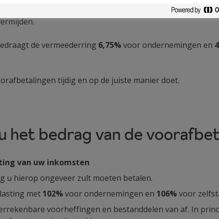
fenaars van een vrij beroep
moeten voorafbetalingen d
ermijden.
bedraagt de vermeederring
6,75%
voor ondernemingen en
oorafbetalingen tijdig en op de juiste manier doet.
u het bedrag van de voorafbet
ting van uw inkomsten
ng u hierop ongeveer zult moeten betalen.
lasting met
102%
voor ondernemingen en
106%
voor zelfs
errekenbare voorheffingen en bestanddelen van af. In princi