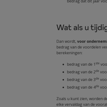
bedrag dat dit jaar v
Wat als u tijd
Dan wordt,
voor ondernem
bedrag van de voordelen ve
berekeningen:
ste
bedrag van de 1
voo
de
bedrag van de 2
voor
de
bedrag van de 3
voor
de
bedrag van de 4
voor
Zoals u kunt zien, worden d
elke vervaldag van de voora