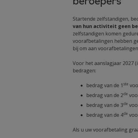
beroepers
Startende zelfstandigen, b
van hun activiteit geen b
zelfstandigen komen gedure
voorafbetalingen hebben ged
bij om aan voorafbetalingen
Voor het aanslagjaar 2027 (
bedragen:
ste
bedrag van de 1
voo
de
bedrag van de 2
voor
de
bedrag van de 3
voor
de
bedrag van de 4
voor
Als u uw voorafbetaling graa