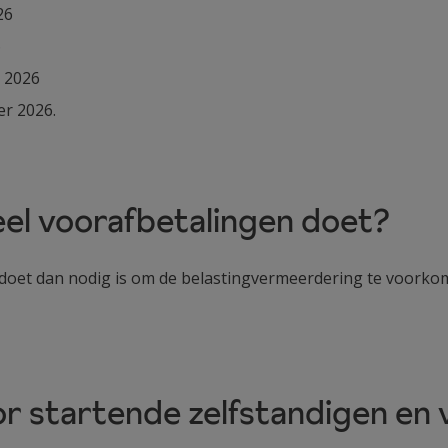
26
6
r 2026
er 2026.
eel voorafbetalingen doet?
oet dan nodig is om de belastingvermeerdering te voorkome
or startende zelfstandigen en v