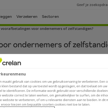
Ik ben op zoek na
leggen
Verzekeren
Sectoren
n voorafbetalingen voor ondernemers of zelfstandigen?
voor ondernemers of zelfstand
rkeurenmenu
n maakt gebruik van cookies om uw gebruikservaring te verbeteren. Een c
van zelfstandigen, bedrijfsleiders of vennootsc
n klein bestand dat op uw toestel wordt opgeslagen, en dat toelaat om uw
el te identificeren. De informatie wordt gebruikt voor verschillende doelei
m de eenvoudige reden dat niemand van tevore
 website correct te laten werken, om gemakkelijker te surfen, om de inho
l worden in het lopende boekjaar. Maar de mogel
e website te verbeteren, of om u relevante diensten aan te bieden. In dit
 ervoor kiezen om bepaalde soorten cookies niet toe te laten.
betalen. Waarom zou u als zelfstandige of als ve