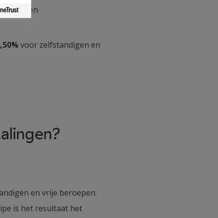
oen om een
4,50%
voor zelfstandigen en
alingen?
tandigen en vrije beroepen.
pe is het resultaat het