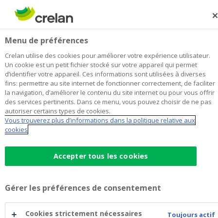
Skip
to
Rechercher
Me
Se
main
connecter
2-2R Finance
Menu de préférences
content
Je choisis
cette agence
l'agence
Afficher toutes les agences
Crelan utilise des cookies pour améliorer votre expérience utilisateur.
2-
Un cookie est un petit fichier stocké sur votre appareil qui permet
Office & Distributeur de
Ouvert sur rendez-vous aujourd'hui
d’identifier votre appareil. Ces informations sont utilisées à diverses
2R
à 09:00
billets
fins: permettre au site internet de fonctionner correctement, de faciliter
Finance
la navigation, d’améliorer le contenu du site internet ou pour vous offrir
des services pertinents. Dans ce menu, vous pouvez choisir de ne pas
autoriser certains types de cookies.
Données de contact
Vous trouverez plus d’informations dans la politique relative aux
cookies
Office & Distributeur de billets
Rue Aloïs Den Reep 8
7700
MOUSCRON
Itinéraire
vers
Accepter tous les cookies
l'agence
+32
56/980256
2-
mouscron.aloisdenreep@crelan.be
2R
Gérer les préférences de consentement
Finance
Prendre rendez-vous
à
l'agence
Cookies strictement nécessaires
Toujours actif