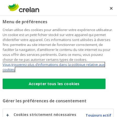
Skip
to
Rechercher
Me
Se
main
connecter
Menu de préférences
content
Crelan utilise des cookies pour améliorer votre expérience utilisateur.
Un cookie est un petit fichier stocké sur votre appareil qui permet
d’identifier votre appareil. Ces informations sont utilisées à diverses
fins: permettre au site internet de fonctionner correctement, de
faciliter la navigation, d’améliorer le contenu du site internet ou pour
vous offrir des services pertinents. Dans ce menu, vous pouvez
choisir de ne pas autoriser certains types de cookies.
Vous trouverez plus d’informations dans la politique relative aux
Êtes-vous un épargnant futé
cookies
Êtes-
? Faites le test pour le savoir
Accepter tous les cookies
!
vous
Gérer les préférences de consentement
un
Home
Épargner et investir
Êtes-vous un épargnant futé ? Faites le test pour le savoir
Épargner
Cookies strictement nécessaires
Il est important d'épargner, mais êtes-vous un
!
Toujours actif