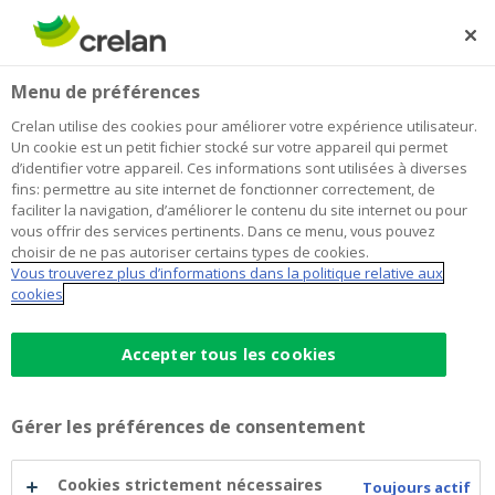
Skip
to
Rechercher
Me
Se
main
connecter
Menu de préférences
content
Crelan utilise des cookies pour améliorer votre expérience utilisateur.
Un cookie est un petit fichier stocké sur votre appareil qui permet
d’identifier votre appareil. Ces informations sont utilisées à diverses
fins: permettre au site internet de fonctionner correctement, de
faciliter la navigation, d’améliorer le contenu du site internet ou pour
vous offrir des services pertinents. Dans ce menu, vous pouvez
choisir de ne pas autoriser certains types de cookies.
Vous trouverez plus d’informations dans la politique relative aux
Assurance familiale
cookies
Assurance
Accepter tous les cookies
Indemnisation pour les dommages causés à des
tiers par vous ou votre famille
familiale
Couverture mondiale pour les risques du
Gérer les préférences de consentement
quotidien
Avantageuse et facile à souscrire
Cookies strictement nécessaires
Toujours actif