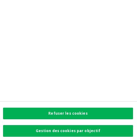
Investor Relations
Jobs
Newsroom
Contactez-nous
Trouvez l'agence la plus proche
Contact
Plaintes
Facebook
Instagram
LinkedIn
Twitter
Refuser les cookies
Card Stop 078 170
170
Gestion des cookies par objectif