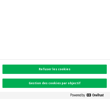
Liens directs
myCrelan
Informations réglementaires
Privacy
Accessibilité
Préférences de cookies
Informations corporate
Investor Relations
Jobs
Newsroom
Contactez-nous
Refuser les cookies
Trouvez l'agence la plus proche
Contact
Plaintes
Gestion des cookies par objectif
Facebook
Instagram