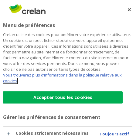
Skip
to
Rechercher
Me
Se
main
connecter
Home
Famille
Assurances
Menu de préférences
content
Famille
Crelan utilise des cookies pour améliorer votre expérience utilisateur.
Un cookie est un petit fichier stocké sur votre appareil qui permet
d’identifier votre appareil. Ces informations sont utilisées à diverses
fins: permettre au site internet de fonctionner correctement, de
faciliter la navigation, d’améliorer le contenu du site internet ou pour
vous offrir des services pertinents. Dans ce menu, vous pouvez
choisir de ne pas autoriser certains types de cookies.
Vous trouverez plus d’informations dans la politique relative aux
cookies
Assurance familiale
Accepter tous les cookies
Cette police familiale couvre les dommages
corporels et matériels à des tiers.
Gérer les préférences de consentement
Cookies strictement nécessaires
Toujours actif