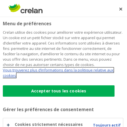
Skip
to
Rechercher
Me
Se
main
connecter
Home
Épargne fiscale
Épargner et investir
Menu de préférences
content
Épargne fiscale
Crelan utilise des cookies pour améliorer votre expérience utilisateur.
Un cookie est un petit fichier stocké sur votre appareil qui permet
d’identifier votre appareil. Ces informations sont utilisées à diverses
fins: permettre au site internet de fonctionner correctement, de
faciliter la navigation, d’améliorer le contenu du site internet ou pour
Offre
vous offrir des services pertinents. Dans ce menu, vous pouvez
choisir de ne pas autoriser certains types de cookies.
Vous trouverez plus d’informations dans la politique relative aux
cookies
Épargne-pension
Accepter tous les cookies
Épargne à long terme
Gérer les préférences de consentement
Cookies strictement nécessaires
Toujours actif