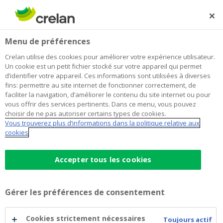
Skip
to
Rechercher
Me
Se
main
connecter
Menu de préférences
content
Crelan utilise des cookies pour améliorer votre expérience utilisateur.
Un cookie est un petit fichier stocké sur votre appareil qui permet
d’identifier votre appareil. Ces informations sont utilisées à diverses
fins: permettre au site internet de fonctionner correctement, de
faciliter la navigation, d’améliorer le contenu du site internet ou pour
vous offrir des services pertinents. Dans ce menu, vous pouvez
choisir de ne pas autoriser certains types de cookies.
Vous trouverez plus d’informations dans la politique relative aux
Wero, la solution de paiement
cookies
Wero
européenne dans l’app Crelan
Accepter tous les cookies
Mobile
Gérer les préférences de consentement
Payez rapidement et facilement via
un code QR ou un lien de paiement
Cookies strictement nécessaires
Toujours actif