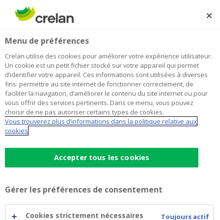
Skip
to
Rechercher
Me
Se
main
connecter
Menu de préférences
content
Crelan utilise des cookies pour améliorer votre expérience utilisateur.
Un cookie est un petit fichier stocké sur votre appareil qui permet
d’identifier votre appareil. Ces informations sont utilisées à diverses
fins: permettre au site internet de fonctionner correctement, de
faciliter la navigation, d’améliorer le contenu du site internet ou pour
vous offrir des services pertinents. Dans ce menu, vous pouvez
choisir de ne pas autoriser certains types de cookies.
Vous trouverez plus d’informations dans la politique relative aux
Prêt moto
cookies
Prêt
Accepter tous les cookies
TAEG à 3,99 %
moto
Motos neuves et d’occasion
Gérer les préférences de consentement
À partir de 2 500 euros
(*)
Emprunt de 110 %
du prix d’achat du véhicule
Cookies strictement nécessaires
Toujours actif
possible