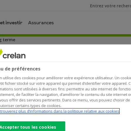
Je cherche
et investir
Assurances
g terme
u de préférences
n utilise des cookies pour améliorer votre expérience utilisateur. Un cooki
tit fichier stocké sur votre appareil qui permet d’identifier votre appareil. 
aire de l'épargne à long terme. C'est une autre forme d'épa
mations sont utilisées à diverses fins: permettre au site internet de foncti
ctement, de faciliter la navigation, d’améliorer le contenu du site internet o
ssurance Allianz.
vous offrir des services pertinents. Dans ce menu, vous pouvez choisir de
utoriser certains types de cookies.
que vous avez remboursé votre crédit logement et que vous s
trouverez plus d’informations dans la politique relative aux cookies
mpôt de 30% des montants épargnés. Cela vous permet de bé
ion.
Accepter tous les cookies