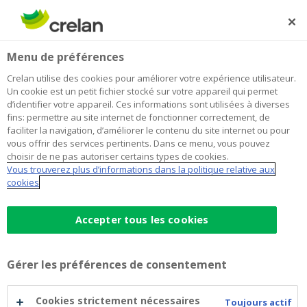
Skip
to
Rechercher
Me
Se
main
connecter
Menu de préférences
content
Crelan utilise des cookies pour améliorer votre expérience utilisateur.
Un cookie est un petit fichier stocké sur votre appareil qui permet
d’identifier votre appareil. Ces informations sont utilisées à diverses
fins: permettre au site internet de fonctionner correctement, de
faciliter la navigation, d’améliorer le contenu du site internet ou pour
vous offrir des services pertinents. Dans ce menu, vous pouvez
choisir de ne pas autoriser certains types de cookies.
Vous trouverez plus d’informations dans la politique relative aux
Prêt vert
cookies
Prêt
Accepter tous les cookies
TAEG à partir de 3,79 %
vert
Économies sur vos frais d'énergie
Gérer les préférences de consentement
Simulation en ligne
Simulez votre prêt vert
Cookies strictement nécessaires
Toujours actif