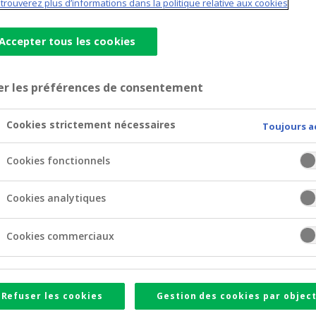
trouverez plus d’informations dans la politique relative aux cookies
Accepter tous les cookies
er les préférences de consentement
e pour le shopping
Cookies strictement nécessaires
Toujours a
Cookies fonctionnels
pour le shopping
Cookies analytiques
st le moyen de paiement ideal pour tous vos achats, en lig
rotection contre le vol ou la livraison non conforme de tous 
Cookies commerciaux
Refuser les cookies
Gestion des cookies par object