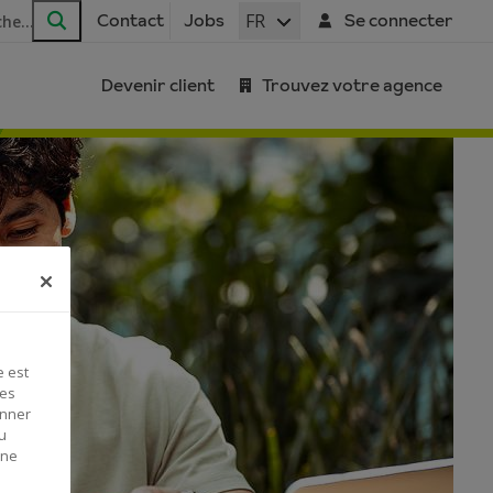
FR
Contact
Jobs
Se connecter
Rechercher
Devenir client
Trouvez votre agence
e est
Ces
onner
u
 ne