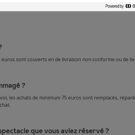
é : les garanties de Visa Class
?
 euros sont couverts en de livraison non conforme ou de l
ommagé ?
e vol, les achats de minimum 75 euros sont remplacés, répar
chat.
 spectacle que vous aviez réservé ?