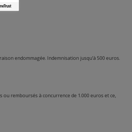
ic
ivraison endommagée. Indemnisation jusqu’à 500 euros.
és ou remboursés à concurrence de 1.000 euros et ce,