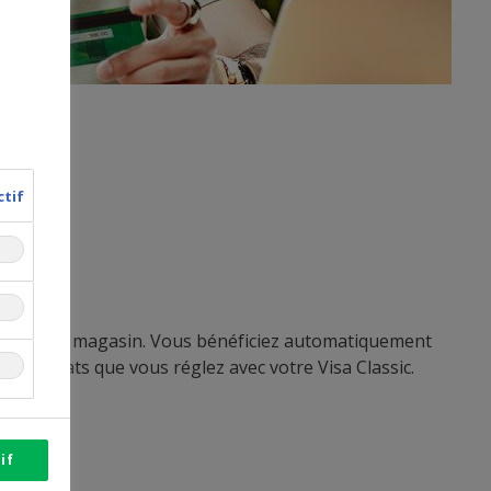
ctif
ne comme en magasin. Vous bénéficiez automatiquement
les achats que vous réglez avec votre Visa Classic.
if