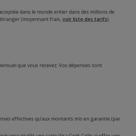
t acceptée dans le monde entier dans des millions de
l’étranger (moyennant frais,
voir liste des tarifs
).
 mensuel que vous recevez. Vos dépenses sont
penses effectives qu’aux montants mis en garantie (par
nvisagez plutôt une carte Visa Gold. Celle-ci offre une