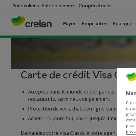
Skip
Particuliers
Entrepreneurs
Coopérateurs
to
main
Payer
Emprunter
Épargner e
content
Carte de crédit Visa Clas
La
Acceptée dans le monde entier par des million
Men
restaurants, terminaux de paiement
carte
Crela
Protection de vos achats, en ligne comme en m
un pe
infor
de
Acheter aujourd’hui, payer jusqu’à 1 mois plus 
corre
pour 
pas a
Demandez votre Visa Classic à votre agent