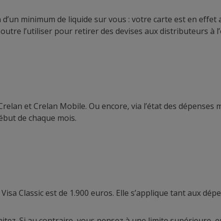
in d’un minimum de liquide sur vous : votre carte est en effe
re l’utiliser pour retirer des devises aux distributeurs à 
Crelan et Crelan Mobile. Ou encore, via l’état des dépenses
ébut de chaque mois.
Visa Classic est de 1.900 euros. Elle s’applique tant aux dé
aitez. Si au contraire, vous pensez à une limite supérieure, e