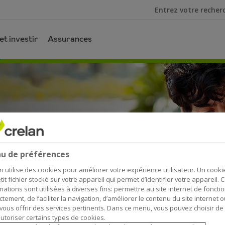
Je cherche
t investir
Assurances
sic
s de commerces,
u de préférences
n utilise des cookies pour améliorer votre expérience utilisateur. Un cooki
agasin
tit fichier stocké sur votre appareil qui permet d’identifier votre appareil. 
mations sont utilisées à diverses fins: permettre au site internet de foncti
tard
ctement, de faciliter la navigation, d’améliorer le contenu du site internet o
vous offrir des services pertinents. Dans ce menu, vous pouvez choisir de
utoriser certains types de cookies.