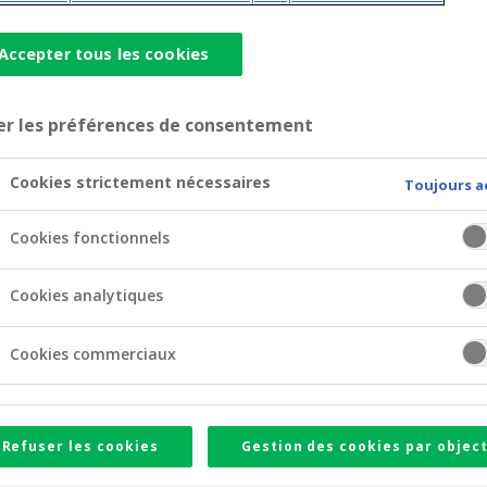
Accepter tous les cookies
er les préférences de consentement
Cookies strictement nécessaires
Toujours a
Cookies fonctionnels
 offrir l'assurance qui vous ressemble vrai
Cookies analytiques
surance Students Travel protège les voyages des étudiants 
Cookies commerciaux
Refuser les cookies
Gestion des cookies par object
 Students Travel ?