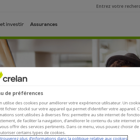
Je cherche
et investir
Assurances
el
u de préférences
 et les urgences
n utilise des cookies pour améliorer votre expérience utilisateur. Un cooki
 accidents
tit fichier stocké sur votre appareil qui permet d’identifier votre appareil. 
mations sont utilisées à diverses fins: permettre au site internet de foncti
es
ctement, de faciliter la navigation, d’améliorer le contenu du site internet o
vous offrir des services pertinents. Dans ce menu, vous pouvez choisir de
vous
utoriser certains types de cookies.
trouverez plus d’informations dans la politique relative aux cookies