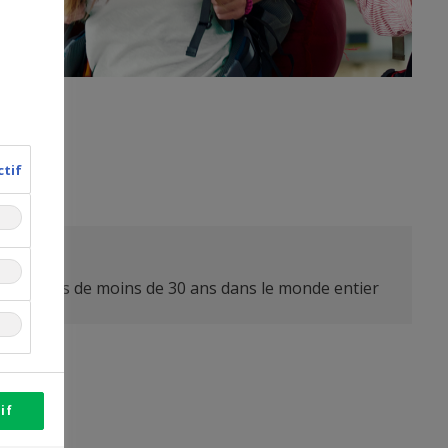
ctif
ment
ou jeunes de moins de 30 ans dans le monde entier
if