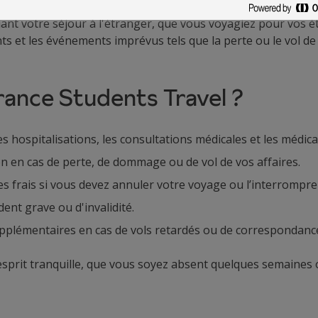
nt votre séjour à l'étranger, que vous voyagiez pour vos é
nts et les événements imprévus tels que la perte ou le vol 
rance Students Travel ?
es hospitalisations, les consultations médicales et les médic
on en cas de perte, de dommage ou de vol de vos affaires.
 frais si vous devez annuler votre voyage ou l’interrompr
dent grave ou d'invalidité.
pplémentaires en cas de vols retardés ou de correspondan
esprit tranquille, que vous soyez absent quelques semaines 