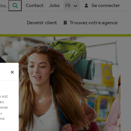
FR
Contact
Jobs
Se connecter
Rechercher
Devenir client
Trouvez votre agence
e est
Ces
onner
u
 ne