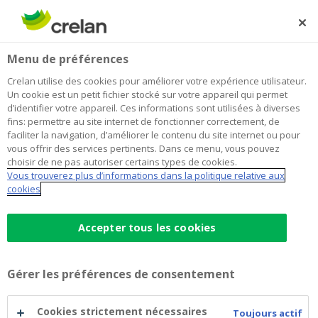
Skip
to
Rechercher
Me
Se
main
connecter
Menu de préférences
content
Crelan utilise des cookies pour améliorer votre expérience utilisateur.
Un cookie est un petit fichier stocké sur votre appareil qui permet
d’identifier votre appareil. Ces informations sont utilisées à diverses
fins: permettre au site internet de fonctionner correctement, de
faciliter la navigation, d’améliorer le contenu du site internet ou pour
vous offrir des services pertinents. Dans ce menu, vous pouvez
choisir de ne pas autoriser certains types de cookies.
Vous trouverez plus d’informations dans la politique relative aux
Votre iPhone est désormais
cookies
Apple
votre carte de crédit Crelan
Accepter tous les cookies
Pay
C’est facile, sécurisé et privé
Gérer les préférences de consentement
Vous payez en magasin, en ligne et dans les
–
applications
Cookies strictement nécessaires
Toujours actif
Vous réglez vos achats avec votre carte sur