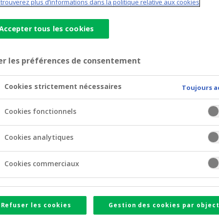
trouverez plus d’informations dans la politique relative aux cookies
Accepter tous les cookies
er les préférences de consentement
Cookies strictement nécessaires
Toujours a
Cookies fonctionnels
rgent coûte aussi de l’argent.
Cookies analytiques
ent avec une durée minimale de 12 mois et maximale de 12
84 mois
fixe
ec une durée de
au taux débiteur
de 4,29 % e
Cookies commerciaux
330,35 euros
Taux valable
ou au total 27 749,40 euros.
fin de financer des travaux de rénovation dans votre maison
Refuser les cookies
Gestion des cookies par object