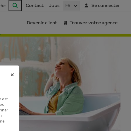
FR
Contact
Jobs
Se connecter
Rechercher
Devenir client
Trouvez votre agence
e est
Ces
onner
u
 ne