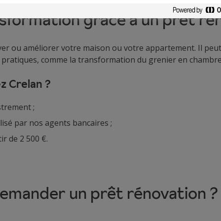
nsformation grâce à un prêt ré
er ou améliorer votre maison ou votre appartement. Il peut
ns pratiques, comme la transformation du grenier en chambre
z Crelan ?
strement ;
sé par nos agents bancaires ;
r de 2 500 €.
demander un prêt rénovation ?