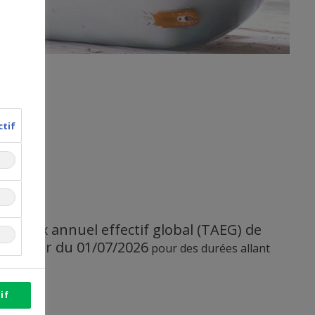
ctif
0 mois
taux annuel effectif global (TAEG) de
t au
 à partir du 01/07/2026
pour des durées allant
.
if