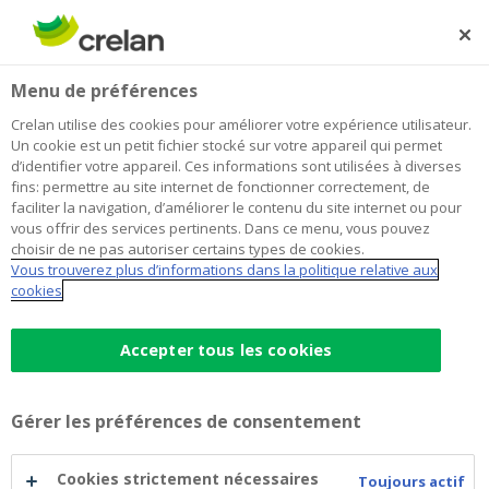
Skip
to
Rechercher
Me
Se
main
connecter
Home
Mobilité
Emprunter
Menu de préférences
content
Mobilité
Crelan utilise des cookies pour améliorer votre expérience utilisateur.
Un cookie est un petit fichier stocké sur votre appareil qui permet
d’identifier votre appareil. Ces informations sont utilisées à diverses
fins: permettre au site internet de fonctionner correctement, de
faciliter la navigation, d’améliorer le contenu du site internet ou pour
Offre
vous offrir des services pertinents. Dans ce menu, vous pouvez
choisir de ne pas autoriser certains types de cookies.
Vous trouverez plus d’informations dans la politique relative aux
cookies
Prêt voiture
Accepter tous les cookies
Prêt vélo
Gérer les préférences de consentement
Prêt moto
Cookies strictement nécessaires
Toujours actif