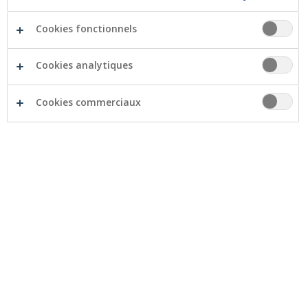
Prêt camping-car ou caravane
Cookies fonctionnels
Cookies analytiques
Prêt pour d’autres véhicules
Cookies commerciaux
Créer une simulation
Simulez votre prêt pour une nouvelle
voiture
Simulez votre prêt pour une voiture
d'occasion