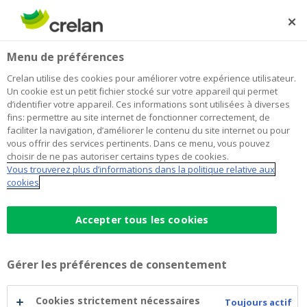
Skip
to
Rechercher
Me
Se
main
connecter
Menu de préférences
content
Crelan utilise des cookies pour améliorer votre expérience utilisateur.
Un cookie est un petit fichier stocké sur votre appareil qui permet
d’identifier votre appareil. Ces informations sont utilisées à diverses
fins: permettre au site internet de fonctionner correctement, de
faciliter la navigation, d’améliorer le contenu du site internet ou pour
vous offrir des services pertinents. Dans ce menu, vous pouvez
choisir de ne pas autoriser certains types de cookies.
Vous trouverez plus d’informations dans la politique relative aux
Épargne-pension
cookies
Épargne-
Accepter tous les cookies
Vous payez moins d'impôts
pension
Complément à votre pension légale
Gérer les préférences de consentement
Choisissez vous-même le montant et la
fréquence de votre épargne
Cookies strictement nécessaires
Toujours actif