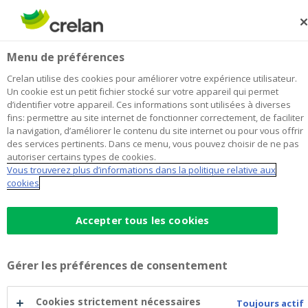
Skip
to
Rechercher
Me
Se
main
connecter
Finalux Partners Bièvre
Menu de préférences
content
Je choisis
cette agence
l'agence
Afficher toutes les agences
Crelan utilise des cookies pour améliorer votre expérience utilisateur.
Finalux
Un cookie est un petit fichier stocké sur votre appareil qui permet
Office & Distributeur de
Ouvert sur rendez-vous le lundi à
d’identifier votre appareil. Ces informations sont utilisées à diverses
Partners
09:00
billets
fins: permettre au site internet de fonctionner correctement, de faciliter
Bièvre
la navigation, d’améliorer le contenu du site internet ou pour vous offrir
des services pertinents. Dans ce menu, vous pouvez choisir de ne pas
autoriser certains types de cookies.
Données de contact
Vous trouverez plus d’informations dans la politique relative aux
cookies
Office & Distributeur de billets
Rue de Bouillon 2
5555
BIEVRE
Itinéraire
vers
Accepter tous les cookies
l'agence
+32
61/511690
Finalux
bievre@crelan.be
Partners
Gérer les préférences de consentement
Bièvre
Prendre rendez-vous
à
l'agence
Cookies strictement nécessaires
Toujours actif