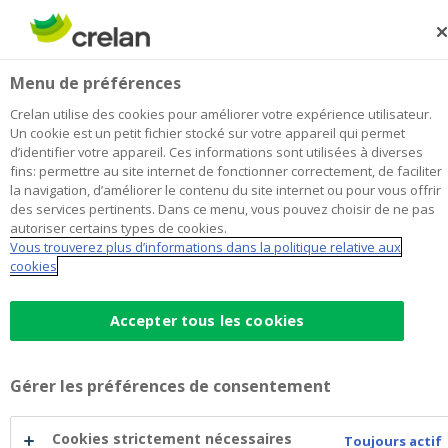
Skip
to
Rechercher
Me
Se
main
connecter
R&B Finance Couvin
Menu de préférences
content
Je choisis
cette agence
l'agence
Afficher toutes les agences
Crelan utilise des cookies pour améliorer votre expérience utilisateur.
R&B
Un cookie est un petit fichier stocké sur votre appareil qui permet
Office & Distributeur de
Ouvert sur rendez-vous le lundi à
d’identifier votre appareil. Ces informations sont utilisées à diverses
Finance
09:00
billets
fins: permettre au site internet de fonctionner correctement, de faciliter
Couvin
la navigation, d’améliorer le contenu du site internet ou pour vous offrir
des services pertinents. Dans ce menu, vous pouvez choisir de ne pas
autoriser certains types de cookies.
Données de contact
Vous trouverez plus d’informations dans la politique relative aux
cookies
Office & Distributeur de billets
Faubourg Saint Germain 83
5660
Couvin
Itinéraire
vers
Accepter tous les cookies
l'agence
+32
60/650550
R&B
couvin@crelan.be
Finance
Gérer les préférences de consentement
Couvin
Prendre rendez-vous
à
l'agence
Cookies strictement nécessaires
Toujours actif