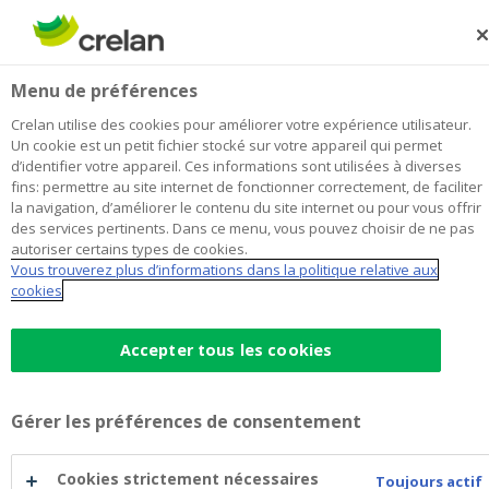
Skip
to
Rechercher
Me
Se
main
connecter
R&B Finance Pry
Menu de préférences
content
Je choisis
cette agence
l'agence
Afficher toutes les agences
Crelan utilise des cookies pour améliorer votre expérience utilisateur.
R&B
Un cookie est un petit fichier stocké sur votre appareil qui permet
Office & Distributeur de billets
Ouvert
d’identifier votre appareil. Ces informations sont utilisées à diverses
Finance
fins: permettre au site internet de fonctionner correctement, de faciliter
Mardi après-midi et jeudi après-midi: exclusivement sur
Pry
la navigation, d’améliorer le contenu du site internet ou pour vous offrir
rendez-vous
des services pertinents. Dans ce menu, vous pouvez choisir de ne pas
autoriser certains types de cookies.
Vous trouverez plus d’informations dans la politique relative aux
cookies
Données de contact
Office & Distributeur de billets
Accepter tous les cookies
Rue de Pry 25
5650
PRY
Itinéraire
vers
l'agence
+32
71/611460
Gérer les préférences de consentement
R&B
pry@crelan.be
Finance
Pry
Cookies strictement nécessaires
Toujours actif
Prendre rendez-vous
à