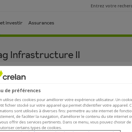
Je cherche
et investir
Assurances
g Infrastructure II
ère promotionnel
u de préférences
n utilise des cookies pour améliorer votre expérience utilisateur. Un cooki
tit fichier stocké sur votre appareil qui permet d’identifier votre appareil. 
mations sont utilisées à diverses fins: permettre au site internet de foncti
ctement, de faciliter la navigation, d’améliorer le contenu du site internet o
vous offrir des services pertinents. Dans ce menu, vous pouvez choisir de
utoriser certains types de cookies.