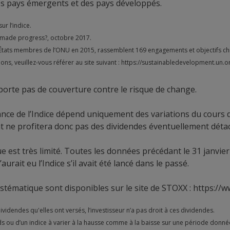
 des pays émergents et des pays développés.
ur l’indice.
ld made progress?, octobre 2017.
tats membres de l’ONU en 2015, rassemblent 169 engagements et objectifs chiffr
ons, veuillez-vous référer au site suivant : https://sustainabledevelopment.un
mporte pas de couverture contre le risque de change.
mance de l’Indice dépend uniquement des variations du cours 
ent ne profitera donc pas des dividendes éventuellement détac
que est très limité. Toutes les données précédant le 31 janvie
ait eu l’Indice s’il avait été lancé dans le passé.
systématique sont disponibles sur le site de STOXX :
https://w
dividendes qu'elles ont versés, l’investisseur n’a pas droit à ces dividendes.
nds ou d’un indice à varier à la hausse comme à la baisse sur une période donnée