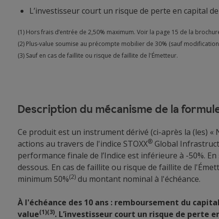
L’investisseur court un risque de perte en capital 
(1) Hors frais d’entrée de 2,50% maximum. Voir la page 15 de la brochur
(2) Plus-value soumise au précompte mobilier de 30% (sauf modification 
(3) Sauf en cas de faillite ou risque de faillite de l'Émetteur.
Description du mécanisme de la formul
Ce produit est un instrument dérivé (ci-après la (les) 
®
actions au travers de l'indice STOXX
Global Infrastruct
performance finale de l’Indice est inférieure à -50%. En 
dessous. En cas de faillite ou risque de faillite de l'
(2)
minimum 50%
du montant nominal à l'échéance.
À l'échéance des 10 ans : remboursement du capital 
(1)(3)
value
. L’investisseur court un risque de pert