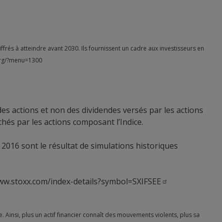
és à atteindre avant 2030. Ils fournissent un cadre aux investisseurs en
.org/?menu=1300
des actions et non des dividendes versés par les actions
hés par les actions composant l’Indice.
r 2016 sont le résultat de simulations historiques
ww.stoxx.com/index-details?symbol=SXIFSEE
. Ainsi, plus un actif financier connaît des mouvements violents, plus sa