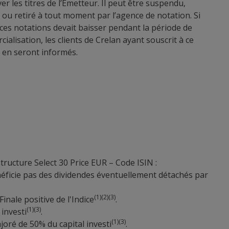
er les titres de l’Émetteur. Il peut être suspendu,
 ou retiré à tout moment par l’agence de notation. Si
ces notations devait baisser pendant la période de
ialisation, les clients de Crelan ayant souscrit à ce
 en seront informés.
tructure Select 30 Price EUR – Code ISIN :
 bénéficie pas des dividendes éventuellement détachés par
(1)(2)(3)
nale positive de l'Indice
.
(1)(3)
investi
.
(1)(3)
ajoré de 50% du capital investi
.