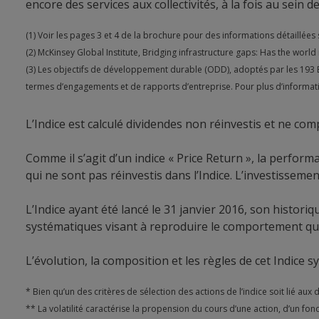
encore des services aux collectivités, à la fois au sein
(1) Voir les pages 3 et 4 de la brochure pour des informations détaillées s
(2) McKinsey Global Institute, Bridging infrastructure gaps: Has the wor
(3) Les objectifs de développement durable (ODD), adoptés par les 193 É
termes d’engagements et de rapports d’entreprise. Pour plus d’informati
L’Indice est calculé dividendes non réinvestis et ne co
Comme il s’agit d’un indice « Price Return », la perfor
qui ne sont pas réinvestis dans l’Indice. L’investissem
L’Indice ayant été lancé le 31 janvier 2016, son histori
systématiques visant à reproduire le comportement qu’aur
L’évolution, la composition et les règles de cet Indice 
* Bien qu’un des critères de sélection des actions de l’indice soit lié aux 
** La volatilité caractérise la propension du cours d’une action, d’un fo