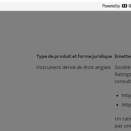
as simple et qui peut être difficile à comprendre.
Type de produit et forme juridique
Emette
Instrument dérivé de droit anglais
Société
Ratings
consulte
htt
htt
Un rati
pas un