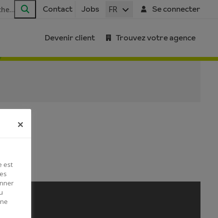
FR
Contact
Jobs
Se connecter
Rechercher
Devenir client
Trouvez votre agence
e est
Ces
onner
u
 ne