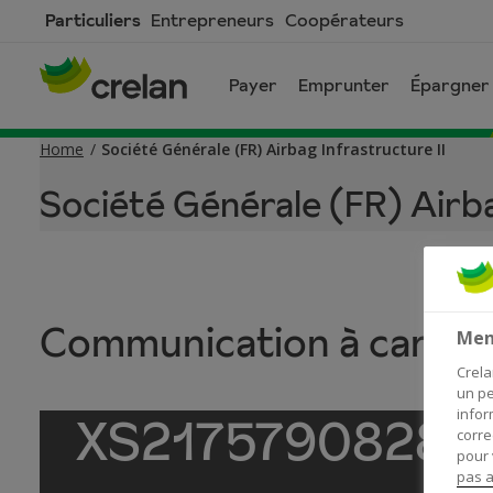
Skip
Particuliers
Entrepreneurs
Coopérateurs
to
main
Payer
Emprunter
Épargner 
content
Home
Société Générale (FR) Airbag Infrastructure II
Société Générale (FR) Airba
Communication à caract
Men
Crela
un pe
infor
XS2175790828
corre
pour 
pas a