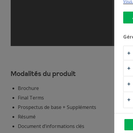
Vous 
Gér
Modalités du produit
Brochure
Final Terms
Prospectus de base + Suppléments
Résumé
Document d’informations clés