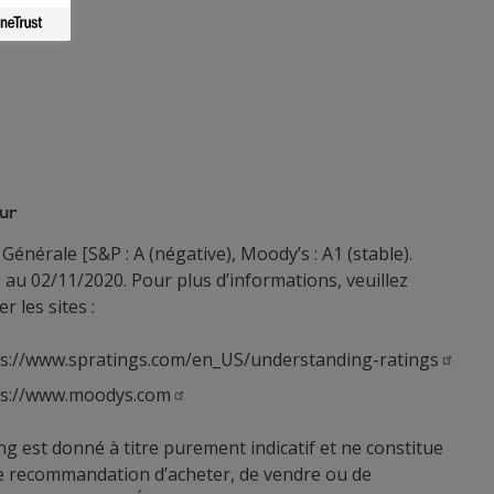
ur
 Générale [S&P : A (négative), Moody’s : A1 (stable).
 au 02/11/2020. Pour plus d’informations, veuillez
r les sites :
ps://www.spratings.com/en_US/understanding-ratings
ps://www.moodys.com
ng est donné à titre purement indicatif et ne constitue
e recommandation d’acheter, de vendre ou de