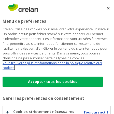
Skip
to
Rechercher
Me
Se
main
connecter
Home
Newsroom
Menu de préférences
content
Newsroom
Crelan utilise des cookies pour améliorer votre expérience utilisateur.
Un cookie est un petit fichier stocké sur votre appareil qui permet
d’identifier votre appareil. Ces informations sont utilisées à diverses
fins: permettre au site internet de fonctionner correctement, de
faciliter la navigation, d’améliorer le contenu du site internet ou pour
vous offrir des services pertinents. Dans ce menu, vous pouvez
choisir de ne pas autoriser certains types de cookies.
Vous trouverez plus d’informations dans la politique relative aux
cookies
Accepter tous les cookies
Gérer les préférences de consentement
Les statuts révisés de CrelanCo
Cookies strictement nécessaires
Toujours actif