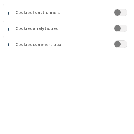
14 juillet 2026
En tant que banque coopérative, nous accordons
Cookies fonctionnels
une grande importance à la transparence. Vous
pouvez consulter la version la plus récente des
Cookies analytiques
statuts sur cette page.
Cookies commerciaux
La Foire de Libramont 2026 : Crelan
est à votre service