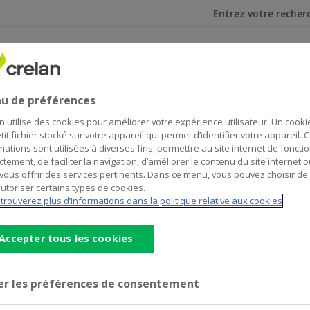
Je cherche
et investir
Assurances
0-06-05
u de préférences
ssuance Programme - 2020-06-
n utilise des cookies pour améliorer votre expérience utilisateur. Un cooki
tit fichier stocké sur votre appareil qui permet d’identifier votre appareil. 
mations sont utilisées à diverses fins: permettre au site internet de foncti
ctement, de faciliter la navigation, d’améliorer le contenu du site internet o
vous offrir des services pertinents. Dans ce menu, vous pouvez choisir de
utoriser certains types de cookies.
trouverez plus d’informations dans la politique relative aux cookies
concernés.
Accepter tous les cookies
er les préférences de consentement
 3 (EN)
(pdf)