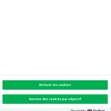
Newsroom
Contactez-nous
Trouvez l'agence la plus proche
Contact
Plaintes
Facebook
Instagram
LinkedIn
Twitter
Refuser les cookies
Card Stop 078 170
170
Gestion des cookies par objectif