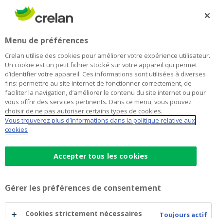
Skip
to
Rechercher
Me
Se
main
connecter
Home
Blog
A partir de quel âge mon enfant a-t-il besoin d’une
Paiement
Menu de préférences
content
carte bancaire ?
Crelan utilise des cookies pour améliorer votre expérience utilisateur.
A partir de quel âge mon enfant a-t-il
Un cookie est un petit fichier stocké sur votre appareil qui permet
d’identifier votre appareil. Ces informations sont utilisées à diverses
besoin d’une carte bancaire ?
fins: permettre au site internet de fonctionner correctement, de
faciliter la navigation, d’améliorer le contenu du site internet ou pour
vous offrir des services pertinents. Dans ce menu, vous pouvez
choisir de ne pas autoriser certains types de cookies.
04 septembre 2024
4 minutes de temps de lecture
Vous trouverez plus d’informations dans la politique relative aux
cookies
Magasins, transports en commun, fast-
foods… C’est une tendance générale, le
Accepter tous les cookies
paiement digital remplace de plus en plus le
paiement en liquide. Plus sûr et plus rapide
Gérer les préférences de consentement
que le cash, le paiement par carte s’impose
naturellement. Une évidence pour les
Cookies strictement nécessaires
Toujours actif