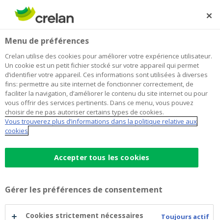
Skip
to
Rechercher
Me
Se
main
connecter
Home
Budget limité ? Partez l’esprit tranquille grâce à des
Blog
Menu de préférences
content
choix judicieux !
Crelan utilise des cookies pour améliorer votre expérience utilisateur.
Budget limité ? Partez l’esprit
Un cookie est un petit fichier stocké sur votre appareil qui permet
d’identifier votre appareil. Ces informations sont utilisées à diverses
tranquille grâce à des choix judicieux
fins: permettre au site internet de fonctionner correctement, de
faciliter la navigation, d’améliorer le contenu du site internet ou pour
!
vous offrir des services pertinents. Dans ce menu, vous pouvez
choisir de ne pas autoriser certains types de cookies.
Vous trouverez plus d’informations dans la politique relative aux
cookies
18 octobre 2024
5 minutes de temps de lecture
Accepter tous les cookies
Vous avez besoin de vacances, mais votre
budget est limité ? En faisant preuve de
créativité et en prenant des
décisions
Gérer les préférences de consentement
financières judicieuses
, vous pouvez vous
Cookies strictement nécessaires
offrir une escapade au soleil ou à la
Toujours actif