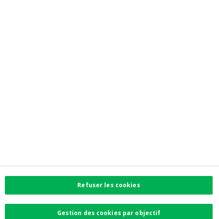
Investor Relations
Jobs
Newsroom
Contactez-nous
Trouvez l'agence la plus proche
Contact
Plaintes
Facebook
Instagram
LinkedIn
Twitter
Refuser les cookies
Card Stop 078 170
170
Gestion des cookies par objectif