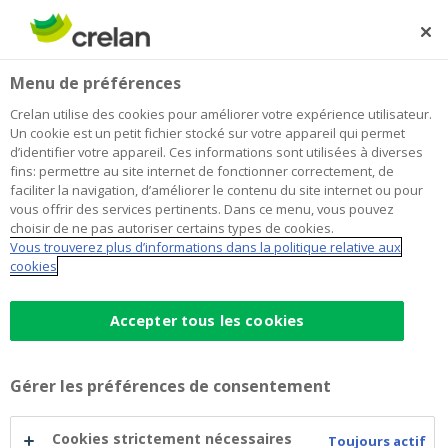
Skip
to
Rechercher
Me
Se
main
connecter
Home
Contact
Menu de préférences
content
Contact
Crelan utilise des cookies pour améliorer votre expérience utilisateur.
Un cookie est un petit fichier stocké sur votre appareil qui permet
d’identifier votre appareil. Ces informations sont utilisées à diverses
fins: permettre au site internet de fonctionner correctement, de
faciliter la navigation, d’améliorer le contenu du site internet ou pour
vous offrir des services pertinents. Dans ce menu, vous pouvez
choisir de ne pas autoriser certains types de cookies.
Vous trouverez plus d’informations dans la politique relative aux
cookies
Accepter tous les cookies
Premiers réflexes en cas de
fraude ou de phishing
Gérer les préférences de consentement
Appelez Card Stop au 078 170
Cookies strictement nécessaires
Toujours actif