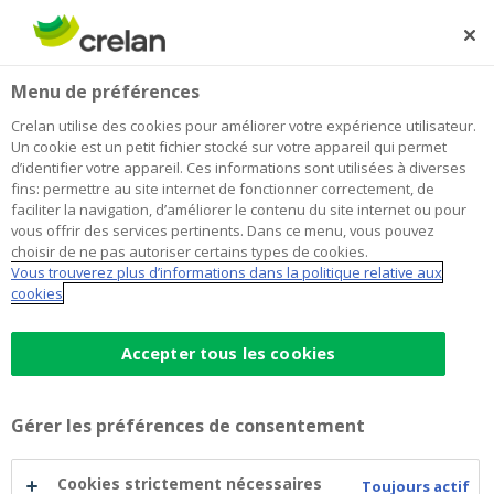
Skip
to
Rechercher
Me
Se
main
connecter
Home
Attention au phishing via les mules financières
Menu de préférences
content
Attention au phishing via les mules
Crelan utilise des cookies pour améliorer votre expérience utilisateur.
Un cookie est un petit fichier stocké sur votre appareil qui permet
financières
d’identifier votre appareil. Ces informations sont utilisées à diverses
fins: permettre au site internet de fonctionner correctement, de
faciliter la navigation, d’améliorer le contenu du site internet ou pour
vous offrir des services pertinents. Dans ce menu, vous pouvez
choisir de ne pas autoriser certains types de cookies.
Vous trouverez plus d’informations dans la politique relative aux
cookies
Accepter tous les cookies
Gérer les préférences de consentement
Cookies strictement nécessaires
Toujours actif