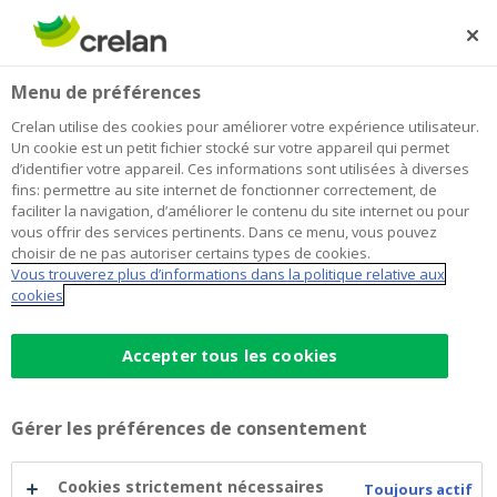
Skip
to
Rechercher
Me
Se
main
connecter
Home
BNP Paribas Issuance BV - Debt Issuance Programme -
Menu de préférences
content
2017-06-07
BNP Paribas Issuance BV - Debt
Crelan utilise des cookies pour améliorer votre expérience utilisateur.
Un cookie est un petit fichier stocké sur votre appareil qui permet
Issuance Programme - 2017-06-07
d’identifier votre appareil. Ces informations sont utilisées à diverses
fins: permettre au site internet de fonctionner correctement, de
faciliter la navigation, d’améliorer le contenu du site internet ou pour
vous offrir des services pertinents. Dans ce menu, vous pouvez
Un résumé du prospectus de base et des suppléments
choisir de ne pas autoriser certains types de cookies.
concernés.
Vous trouverez plus d’informations dans la politique relative aux
cookies
Accepter tous les cookies
Prospectus de base (EN)
Téléchargez le document
pdf
Gérer les préférences de consentement
Supplément 1 (EN)
Cookies strictement nécessaires
Toujours actif
Téléchargez le document